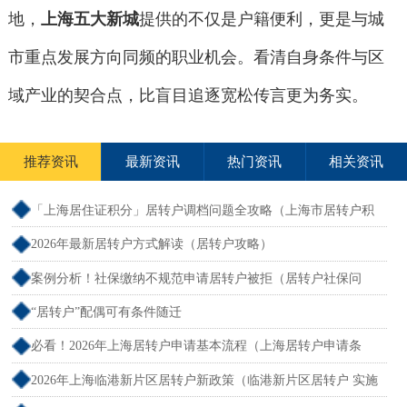
地，
上海五大新城
提供的不仅是户籍便利，更是与城
市重点发展方向同频的职业机会。看清自身条件与区
域产业的契合点，比盲目追逐宽松传言更为务实。
推荐资讯
最新资讯
热门资讯
相关资讯
「上海居住证积分」居转户调档问题全攻略（上海市居转户积
分）
2026年最新居转户方式解读（居转户攻略）
案例分析！社保缴纳不规范申请居转户被拒（居转户社保问
题）
“居转户”配偶可有条件随迁
必看！2026年上海居转户申请基本流程（上海居转户申请条
件）
2026年上海临港新片区居转户新政策（临港新片区居转户 实施