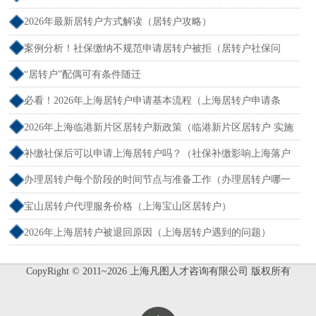
分）
2026年最新居转户方式解读（居转户攻略）
案例分析！社保缴纳不规范申请居转户被拒（居转户社保问
题）
“居转户”配偶可有条件随迁
必看！2026年上海居转户申请基本流程（上海居转户申请条
件）
2026年上海临港新片区居转户新政策（临港新片区居转户 实施
细则）
补缴社保后可以申请上海居转户吗？（社保补缴影响上海落户
吗）
办理居转户每个阶段的时间节点与准备工作（办理居转户哪一
步最难）
宝山居转户代理服务价格（上海宝山区居转户）
2026年上海居转户被退回原因（上海居转户遇到的问题）
CopyRight © 2011~2026 上海凡图人才咨询有限公司 版权所有