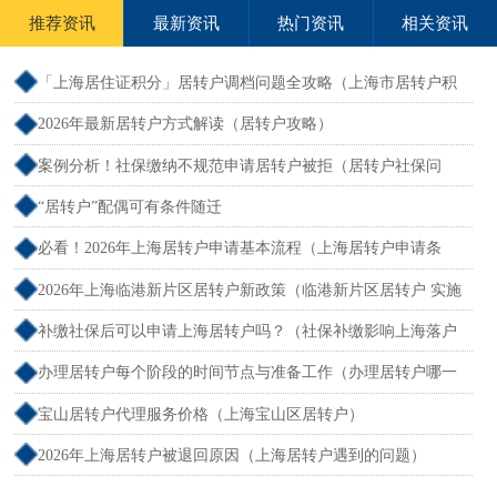
推荐资讯
最新资讯
热门资讯
相关资讯
「上海居住证积分」居转户调档问题全攻略（上海市居转户积
分）
2026年最新居转户方式解读（居转户攻略）
案例分析！社保缴纳不规范申请居转户被拒（居转户社保问
题）
“居转户”配偶可有条件随迁
必看！2026年上海居转户申请基本流程（上海居转户申请条
件）
2026年上海临港新片区居转户新政策（临港新片区居转户 实施
细则）
补缴社保后可以申请上海居转户吗？（社保补缴影响上海落户
吗）
办理居转户每个阶段的时间节点与准备工作（办理居转户哪一
步最难）
宝山居转户代理服务价格（上海宝山区居转户）
2026年上海居转户被退回原因（上海居转户遇到的问题）