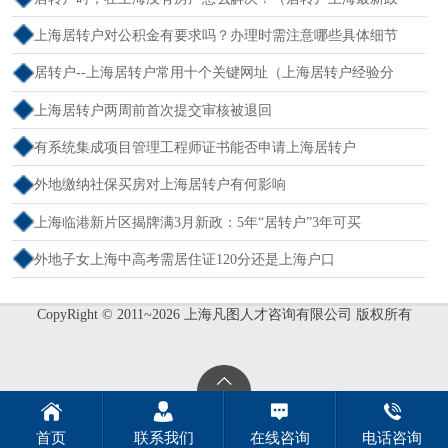
策）
上海居转户对公积金有要求吗？办理时需注意哪些具体细节
居转户--上海居转户常用十个关键网址（上海居转户经验分
享）
上海居转户两周前首次提交审核被退回
有系统集成项目管理工程师证书能否申请上海居转户
外地缴纳社保买房对上海居转户有何影响
上海临港新片区揭牌满3月新政：5年“居转户”3年可买
外地子女上海中高考需居住证120分还是上海户口
CopyRight © 2011~2026 上海凡图人才咨询有限公司 版权所有
首页
联系我们
在线咨询
电话咨询