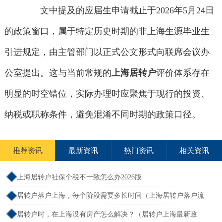
文中提及的应届生申请截止于2026年5月24日
的政策窗口，属于特定历史时期的非上海生源毕业生
引进规定，由主管部门以正式公文形式向联席会议办
公室提出。这与当前常规的
上海居转户
评价体系存在
明显的时空错位，实际办理时应聚焦于现行的投资、
纳税或职称条件，避免混淆不同时期的政策口径。
推荐资讯
最新资讯
热门资讯
相关资讯
上海居转户社保个税不一致怎么办2026版
居转户落户上海，每个阶段需要多长时间（上海居转户落户流
程和周期）
居转户时，在上海没有房产怎么解决？（居转户上海最新政