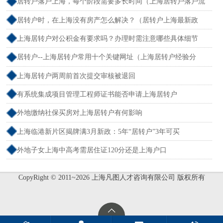
居转户落户上海，每个阶段需要多长时间（上海居转户落户流
程和周期）
居转户时，在上海没有房产怎么解决？（居转户上海最新政
策）
上海居转户对公积金有要求吗？办理时需注意哪些具体细节
居转户--上海居转户常用十个关键网址（上海居转户经验分
享）
上海居转户两周前首次提交审核被退回
有系统集成项目管理工程师证书能否申请上海居转户
外地缴纳社保买房对上海居转户有何影响
上海临港新片区揭牌满3月新政：5年“居转户”3年可买
外地子女上海中高考需居住证120分还是上海户口
CopyRight © 2011~2026 上海凡图人才咨询有限公司 版权所有