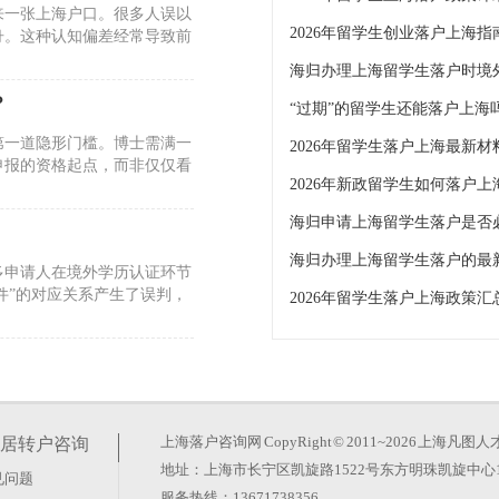
来一张上海户口。很多人误以
2026年留学生创业落户上海指
舟。这种认知偏差经常导致前
海归办理上海留学生落户时境
？
“过期”的留学生还能落户上海
第一道隐形门槛。博士需满一
2026年留学生落户上海最新材
申报的资格起点，而非仅仅看
2026年新政留学生如何落户上
海归申请上海留学生落户是否
海归办理上海留学生落户的最
多申请人在境外学历认证环节
件”的对应关系产生了误判，
2026年留学生落户上海政策汇
国同学最容易踩的认知误区。
落户费用”并非单一行政收
上海落户咨询网
CopyRight © 2011~2026 上
居转户咨询
地址：上海市长宁区凯旋路1522号东方明珠凯旋中心1
见问题
服务热线：13671738356