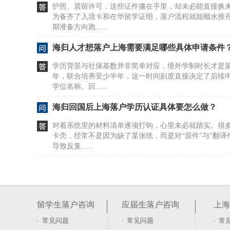
护照、居留许可，这些证件攥在手里，却未必能直接换
为备齐了入境卡和在华留学证明，落户流程就能顺水推
期准备方向跑......
海归人才想落户上海需要满足哪些具体申请条件
学历背景与社保基数并非简单对应，境外学制时长才是
年，联合培养至少半年，这一时间刻度直接决定了后续
学位名称。回......
海归回国后上海落户学历认证具体要怎么做？
对着系统里的材料清单逐项打钩，心里未必就踏实。很
卡壳，经常不是因为缺了某张纸，而是对“原件”与“翻译
导致反复......
海归办理上海留学生落户服务信息参考
把上海留学生落户简单等同于“交钱办证”，是许多刚回
这种误解经常让人在预算规划上出现严重偏差。所谓的“
留学生落户咨询
应届生落户咨询
上海
费，而是由......
常见问题
常见问题
常
海归申请上海留学生落户需满足的条件有哪些？