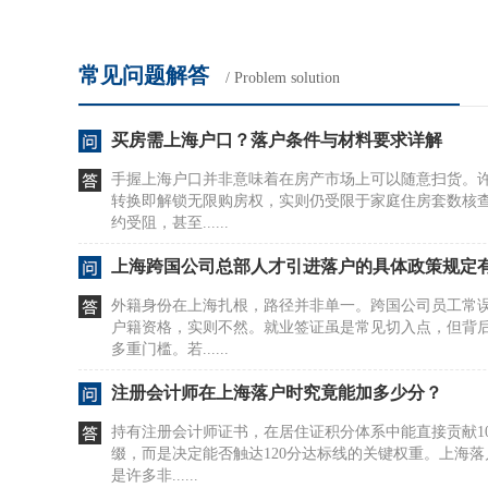
常见问题解答
/ Problem solution
买房需上海户口？落户条件与材料要求详解
手握上海户口并非意味着在房产市场上可以随意扫货。
转换即解锁无限购房权，实则仍受限于家庭住房套数核
约受阻，甚至......
上海跨国公司总部人才引进落户的具体政策规定
外籍身份在上海扎根，路径并非单一。跨国公司员工常
户籍资格，实则不然。就业签证虽是常见切入点，但背
多重门槛。若......
注册会计师在上海落户时究竟能加多少分？
持有注册会计师证书，在居住证积分体系中能直接贡献1
缀，而是决定能否触达120分达标线的关键权重。上海
是许多非......