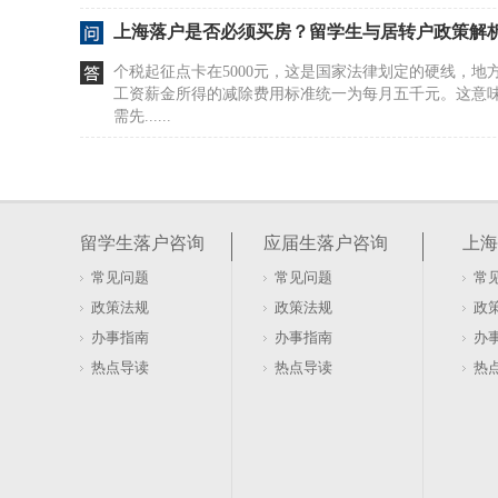
上海落户是否必须买房？留学生与居转户政策解
个税起征点卡在5000元，这是国家法律划定的硬线，地方
工资薪金所得的减除费用标准统一为每月五千元。这意
需先......
留学生办理上海落户时档案缺失具体应该怎么办
档案去向成谜，落户卡在第一步。许多准备办理上海落
料前夕才惊觉档案不知所踪。这种信息断层并非个例，
留学生落户咨询
应届生落户咨询
上海
条断裂，直接......
常见问题
常见问题
常
上海迁户口有哪些需要的手续？办理时具体要准
政策法规
政策法规
政
跨区迁移户口，不少人以为拿着材料直接去新地址就能
办事指南
办事指南
办
后迁入才是硬性逻辑。多数市内迁移，得先去原户籍地
热点导读
热点导读
热
续。只有拿到......