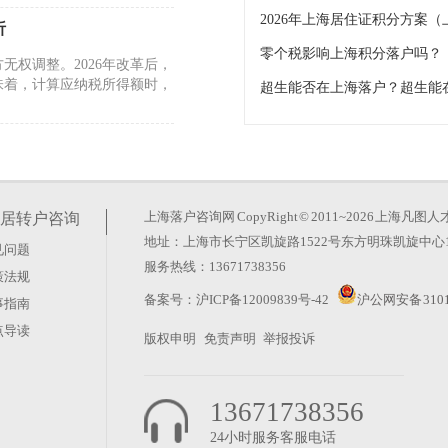
2026年上海居住证积分方案
析
零个税影响上海积分落户吗？
无权调整。2026年改革后，
味着，计算应纳税所得额时，
？
户手续的朋友，经常在提交材
长期忽视档案托管导致查询链
上海落户咨询网
CopyRight © 2011~2026 上
居转户咨询
地址：上海市长宁区凯旋路1522号东方明珠凯旋中心1
见问题
备哪些材料
服务热线：13671738356
策法规
办。其实顺序反了。先迁出，
备案号：
沪ICP备12009839号-42
沪公网安备 3101
事指南
公安分局办证中心搞定迁出手
点导读
版权申明
免责声明
举报投诉
13671738356
24小时服务客服电话