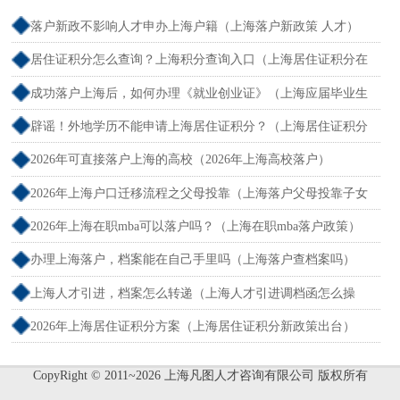
落户新政不影响人才申办上海户籍（上海落户新政策 人才）
居住证积分怎么查询？上海积分查询入口（上海居住证积分在
哪查）
成功落户上海后，如何办理《就业创业证》（上海应届毕业生
创业落户）
辟谣！外地学历不能申请上海居住证积分？（上海居住证积分
外地大专可以吗）
2026年可直接落户上海的高校（2026年上海高校落户）
2026年上海户口迁移流程之父母投靠（上海落户父母投靠子女
需多长时间）
2026年上海在职mba可以落户吗？（上海在职mba落户政策）
办理上海落户，档案能在自己手里吗（上海落户查档案吗）
上海人才引进，档案怎么转递（上海人才引进调档函怎么操
作）
2026年上海居住证积分方案（上海居住证积分新政策出台）
CopyRight © 2011~2026 上海凡图人才咨询有限公司 版权所有