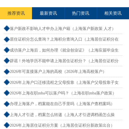
推荐资讯
最新资讯
热门资讯
相关资讯
落户新政不影响人才申办上海户籍（上海落户新政策 人才）
居住证积分怎么查询？上海积分查询入口（上海居住证积分在
哪查）
成功落户上海后，如何办理《就业创业证》（上海应届毕业生
创业落户）
辟谣！外地学历不能申请上海居住证积分？（上海居住证积分
外地大专可以吗）
2026年可直接落户上海的高校（2026年上海高校落户）
2026年上海户口迁移流程之父母投靠（上海落户父母投靠子女
需多长时间）
2026年上海在职mba可以落户吗？（上海在职mba落户政策）
办理上海落户，档案能在自己手里吗（上海落户查档案吗）
上海人才引进，档案怎么转递（上海人才引进调档函怎么操
作）
2026年上海居住证积分方案（上海居住证积分新政策出台）