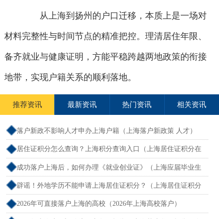
从上海到扬州的户口迁移，本质上是一场对
材料完整性与时间节点的精准把控。理清居住年限、
备齐就业与健康证明，方能平稳跨越两地政策的衔接
地带，实现户籍关系的顺利落地。
推荐资讯
最新资讯
热门资讯
相关资讯
落户新政不影响人才申办上海户籍（上海落户新政策 人才）
居住证积分怎么查询？上海积分查询入口（上海居住证积分在
哪查）
成功落户上海后，如何办理《就业创业证》（上海应届毕业生
创业落户）
辟谣！外地学历不能申请上海居住证积分？（上海居住证积分
外地大专可以吗）
2026年可直接落户上海的高校（2026年上海高校落户）