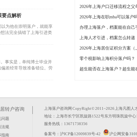
策要点解析
2026年上海在职mba可以落
误以为他在崇明落户，就能享
办理上海落户，档案能在自己
种想法完全搞错了上海引进类
上海人才引进，档案怎么转递
2026年上海居住证积分方案
零个税影响上海积分落户吗？
导。事实是，单纯博士毕业并
知偏差经常导致准备错位。劳
？答案很确定。只要孩子在上
位代表地址码，上海各行政区
上海落户咨询网
CopyRight © 2011~2026 上
居转户咨询
地址：上海市长宁区凯旋路1522号东方明珠凯旋中心1
见问题
处
服务热线：13671738356
策法规
。社保基数高低，并不直接等
备案号：
沪ICP备12009839号-42
沪公网安备 3101
事指南