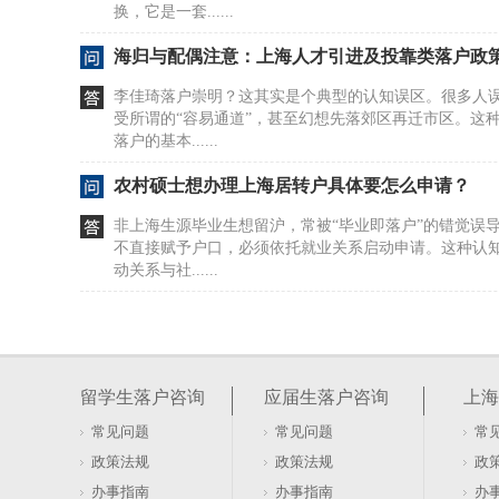
换，它是一套......
海归与配偶注意：上海人才引进及投靠类落户政
李佳琦落户崇明？这其实是个典型的认知误区。很多人
受所谓的“容易通道”，甚至幻想先落郊区再迁市区。这
落户的基本......
农村硕士想办理上海居转户具体要怎么申请？
非上海生源毕业生想留沪，常被“毕业即落户”的错觉误
不直接赋予户口，必须依托就业关系启动申请。这种认
动关系与社......
农村户口转上海落户需满足哪些具体办理条件？
外地父母刚拿到上海户口，新生儿身份证是310开头吗
海申报户口，身份证号必然以310打头。这串数字前六
留学生落户咨询
应届生落户咨询
上海
代码均以......
常见问题
常见问题
常
非沪籍人士办理上海落户究竟能享受哪些具体好
政策法规
政策法规
政
外地人想靠双倍社保在上海落户，这思路本身就有误区
办事指南
办事指南
办