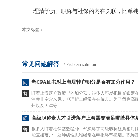
理清学历、职称与社保的内在关联，比单纯
本文标签：
常见问题解答
/ Problem solution
考CPA证书对上海居转户积分是否有加分作用？
盯着上海落户政策里的加分项，很多人容易把目光锁定
注并非空穴来风，但理解上经常存在偏差。为了留住高
州以及天津等......
高级职称走人才引进落户上海需要满足哪些具体
很多人盯着社保基数猛冲，却忽略了高级职称这条相对
能直接落户，这种线性思维经常在申报环节撞墙。职称落