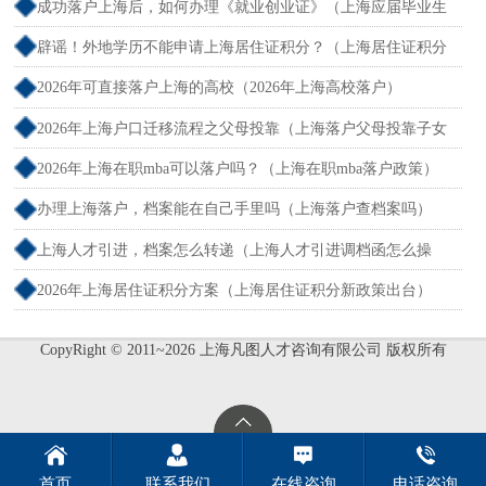
哪查）
成功落户上海后，如何办理《就业创业证》（上海应届毕业生
创业落户）
辟谣！外地学历不能申请上海居住证积分？（上海居住证积分
外地大专可以吗）
2026年可直接落户上海的高校（2026年上海高校落户）
2026年上海户口迁移流程之父母投靠（上海落户父母投靠子女
需多长时间）
2026年上海在职mba可以落户吗？（上海在职mba落户政策）
办理上海落户，档案能在自己手里吗（上海落户查档案吗）
上海人才引进，档案怎么转递（上海人才引进调档函怎么操
作）
2026年上海居住证积分方案（上海居住证积分新政策出台）
CopyRight © 2011~2026 上海凡图人才咨询有限公司 版权所有
首页
联系我们
在线咨询
电话咨询