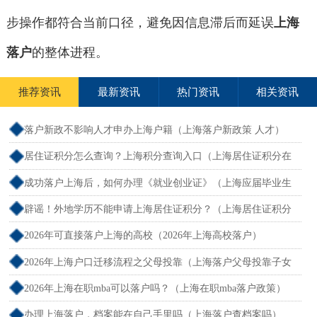
步操作都符合当前口径，避免因信息滞后而延误
上海
落户
的整体进程。
推荐资讯
最新资讯
热门资讯
相关资讯
落户新政不影响人才申办上海户籍（上海落户新政策 人才）
居住证积分怎么查询？上海积分查询入口（上海居住证积分在
哪查）
成功落户上海后，如何办理《就业创业证》（上海应届毕业生
创业落户）
辟谣！外地学历不能申请上海居住证积分？（上海居住证积分
外地大专可以吗）
2026年可直接落户上海的高校（2026年上海高校落户）
2026年上海户口迁移流程之父母投靠（上海落户父母投靠子女
需多长时间）
2026年上海在职mba可以落户吗？（上海在职mba落户政策）
办理上海落户，档案能在自己手里吗（上海落户查档案吗）