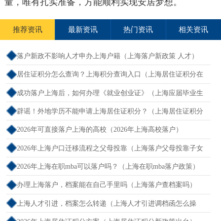
量，唯有扎实准备，方能顺利实现安居梦想。
推荐资讯
最新资讯
热门资讯
相关资讯
落户新政不影响人才申办上海户籍（上海落户新政策 人才）
居住证积分怎么查询？上海积分查询入口（上海居住证积分在
哪查）
成功落户上海后，如何办理《就业创业证》（上海应届毕业生
创业落户）
辟谣！外地学历不能申请上海居住证积分？（上海居住证积分
外地大专可以吗）
2026年可直接落户上海的高校（2026年上海高校落户）
2026年上海户口迁移流程之父母投靠（上海落户父母投靠子女
需多长时间）
2026年上海在职mba可以落户吗？（上海在职mba落户政策）
办理上海落户，档案能在自己手里吗（上海落户查档案吗）
上海人才引进，档案怎么转递（上海人才引进调档函怎么操