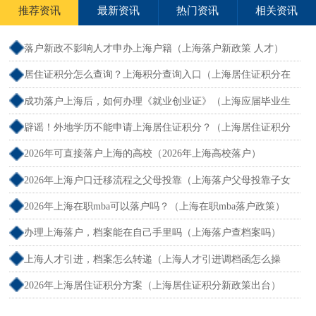
推荐资讯
最新资讯
热门资讯
相关资讯
落户新政不影响人才申办上海户籍（上海落户新政策 人才）
居住证积分怎么查询？上海积分查询入口（上海居住证积分在
哪查）
成功落户上海后，如何办理《就业创业证》（上海应届毕业生
创业落户）
辟谣！外地学历不能申请上海居住证积分？（上海居住证积分
外地大专可以吗）
2026年可直接落户上海的高校（2026年上海高校落户）
2026年上海户口迁移流程之父母投靠（上海落户父母投靠子女
需多长时间）
2026年上海在职mba可以落户吗？（上海在职mba落户政策）
办理上海落户，档案能在自己手里吗（上海落户查档案吗）
上海人才引进，档案怎么转递（上海人才引进调档函怎么操
作）
2026年上海居住证积分方案（上海居住证积分新政策出台）