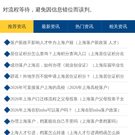
对流程等待，避免因信息错位而误判。
推荐资讯
最新资讯
热门资讯
相关资讯
落户新政不影响人才申办上海户籍（上海落户新政策 人才）
居住证积分怎么查询？上海积分查询入口（上海居住证积分在
哪查）
成功落户上海后，如何办理《就业创业证》（上海应届毕业生
创业落户）
辟谣！外地学历不能申请上海居住证积分？（上海居住证积分
外地大专可以吗）
2026年可直接落户上海的高校（2026年上海高校落户）
2026年上海户口迁移流程之父母投靠（上海落户父母投靠子女
需多长时间）
2026年上海在职mba可以落户吗？（上海在职mba落户政策）
办理上海落户，档案能在自己手里吗（上海落户查档案吗）
上海人才引进，档案怎么转递（上海人才引进调档函怎么操