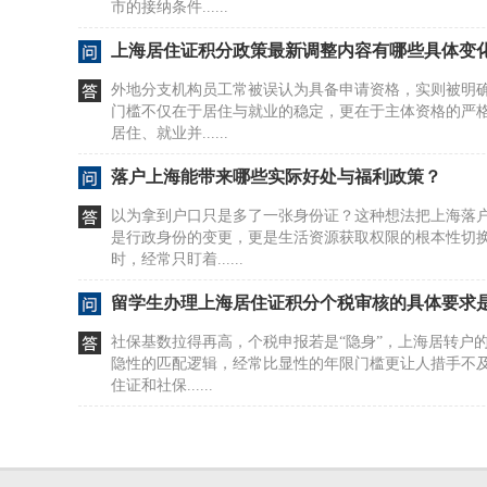
市的接纳条件......
上海居住证积分政策最新调整内容有哪些具体变
外地分支机构员工常被误认为具备申请资格，实则被明
门槛不仅在于居住与就业的稳定，更在于主体资格的严
居住、就业并......
落户上海能带来哪些实际好处与福利政策？
以为拿到户口只是多了一张身份证？这种想法把上海落
是行政身份的变更，更是生活资源获取权限的根本性切
时，经常只盯着......
留学生办理上海居住证积分个税审核的具体要求
社保基数拉得再高，个税申报若是“隐身”，上海居转户
隐性的匹配逻辑，经常比显性的年限门槛更让人措手不
住证和社保......
留学生上海落户办理是否一定要具备中级职称？
没有中级职称或技师证，上海落户政策并非就此堵死。