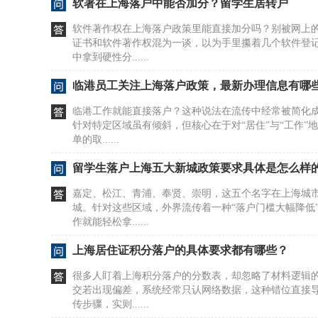
软著在上海落户中能否加分？留学生居转户
软件著作权在上海落户政策里能直接加分吗？别被网上
证书和软件著作权混为一谈，以为手里攥着几个软件登
中拿到硬性分......
临港员工关注上海落户政策，最新办理信息有哪
临港工作就能直接落户？这种说法在流传中经常被简化成
针对特定区域虽有倾斜，但核心在于对“居住”与“工作”
单的取......
留学生落户上海五大新城政策要求具体是怎么样
嘉定、松江、青浦、奉贤、崇明，这五个名字在上海城
城。针对这些区域，外界流传着一种“落户门槛大幅降低
作就能轻松拿......
上海居住证积分落户的具体要求都有哪些？
很多人盯着上海积分落户的分数表，却忽略了材料逻辑
交若出现偏差，系统经常只认网络数据，这种错位直接
传步骤，实则......