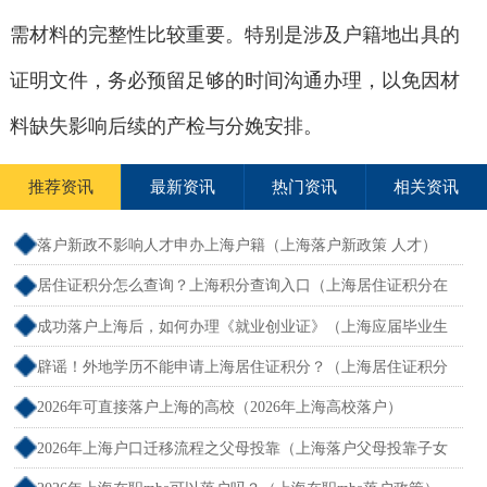
需材料的完整性比较重要。特别是涉及户籍地出具的
证明文件，务必预留足够的时间沟通办理，以免因材
料缺失影响后续的产检与分娩安排。
推荐资讯
最新资讯
热门资讯
相关资讯
落户新政不影响人才申办上海户籍（上海落户新政策 人才）
居住证积分怎么查询？上海积分查询入口（上海居住证积分在
哪查）
成功落户上海后，如何办理《就业创业证》（上海应届毕业生
创业落户）
辟谣！外地学历不能申请上海居住证积分？（上海居住证积分
外地大专可以吗）
2026年可直接落户上海的高校（2026年上海高校落户）
2026年上海户口迁移流程之父母投靠（上海落户父母投靠子女