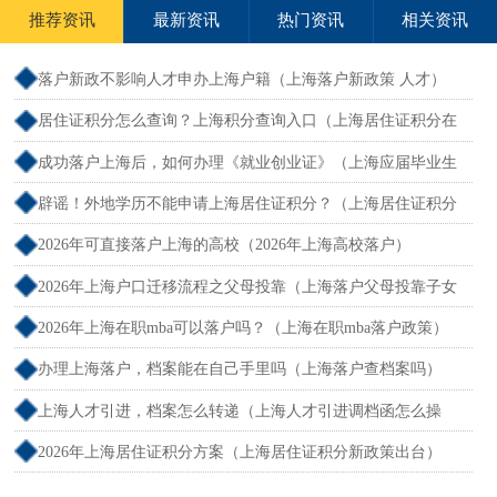
推荐资讯
最新资讯
热门资讯
相关资讯
落户新政不影响人才申办上海户籍（上海落户新政策 人才）
居住证积分怎么查询？上海积分查询入口（上海居住证积分在
哪查）
成功落户上海后，如何办理《就业创业证》（上海应届毕业生
创业落户）
辟谣！外地学历不能申请上海居住证积分？（上海居住证积分
外地大专可以吗）
2026年可直接落户上海的高校（2026年上海高校落户）
2026年上海户口迁移流程之父母投靠（上海落户父母投靠子女
需多长时间）
2026年上海在职mba可以落户吗？（上海在职mba落户政策）
办理上海落户，档案能在自己手里吗（上海落户查档案吗）
上海人才引进，档案怎么转递（上海人才引进调档函怎么操
作）
2026年上海居住证积分方案（上海居住证积分新政策出台）