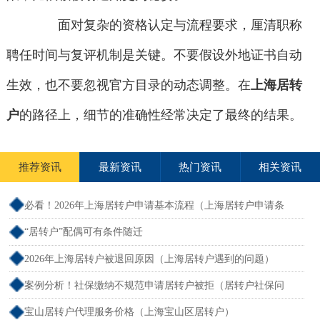
面对复杂的资格认定与流程要求，厘清职称
聘任时间与复评机制是关键。不要假设外地证书自动
生效，也不要忽视官方目录的动态调整。在
上海居转
户
的路径上，细节的准确性经常决定了最终的结果。
推荐资讯
最新资讯
热门资讯
相关资讯
必看！2026年上海居转户申请基本流程（上海居转户申请条
件）
“居转户”配偶可有条件随迁
2026年上海居转户被退回原因（上海居转户遇到的问题）
案例分析！社保缴纳不规范申请居转户被拒（居转户社保问
题）
宝山居转户代理服务价格（上海宝山区居转户）