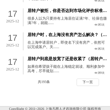
浏3次
居转户被拒，你是否达到市场化评价标准？（居转户被拒后还能再申请吗）
17
很多人以为只要持有上海居住证满7年、社保也缴
2025-12
满7年，就能......
浏5次
居转户时，在上海没有房产怎么解决？（居转户上海最新政策）
17
在上海申请居转户，即使名下没有房产，依然可
2025-12
以完成落户。关......
浏2次
居转户到底是放宽了还是收紧了（居转户新政解读）
17
如果你希望孩子能在上海稳定就读、顺利参加中
2025-12
高考，尽早规划......
浏9次
共193条
下一页
CopyRight © 2011~2026 上海凡图人才咨询有限公司 版权所有