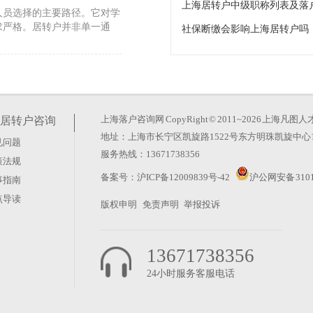
上海居转户中级职称列表及落
人员选择的主要路径。它对学
求严格。居转户并非单一通
社保断缴会影响上海居转户吗
点。很多人担心合同、社保和
这种焦虑经常源于对“必须
上海落户咨询网
CopyRight © 2011~2026 上
居转户咨询
地址：上海市长宁区凯旋路1522号东方明珠凯旋中心1
见问题
户二胎2026年前）
服务热线：13671738356
策法规
层面已实施三孩政策，但居转
备案号：
沪ICP备12009839号-42
沪公网安备 3101
事指南
行为，仍会依据其行为发生时
点导读
版权申明
免责声明
举报投诉
13671738356
24小时服务客服电话