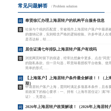
常见问题解答
/ Problem solution
奉贤徐汇办理上海居转户的机构平台服务信息
社保与个税的匹配度，常被视作上海居转户落户中最易
的缴纳记录，实则暗含严格的逻辑校验。许多申请人在
是否达标，却......
居住证满七年排队上海居转户落户有戏吗
浏览网页时留下的痕迹，经常比想象中更多。点击“同意
的隐私条款。但一旦勾选，即意味着授权平台收集、使
简单的形式......
【上海落户】上海居转户条件最全解读！！（上
期）
申请居转户落户上海，需同时满足多项基本条件，且各
前政策下的核心要求：一、持有《上海市居住证》满7年
证》，无需达......
2026年上海居转户政策解读！（2026年上海居