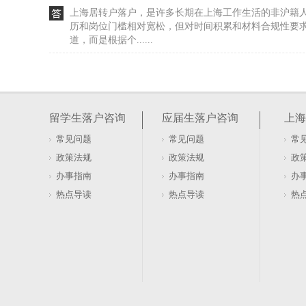
上海居转户落户，是许多长期在上海工作生活的非沪籍
历和岗位门槛相对宽松，但对时间积累和材料合规性要
道，而是根据个......
海归关注上海居转户3倍社保5年落户条件
上海居转户落户的审核逻辑里，主体一致性是个高频卡
个税的企业信息若出现年度差异，会被直接判定为无效。
留学生落户咨询
应届生落户咨询
上海
一致”的机械......
常见问题
常见问题
常
2026年上海居转户：二胎落户政策一览（上海居转
政策法规
政策法规
政
上海居转户对计划生育政策的要求依然严格。尽管国家
办事指南
办事指南
办
户申请中，对申请人是否存在违反当时计划生育政策的
热点导读
热点导读
热
的法规进行审......