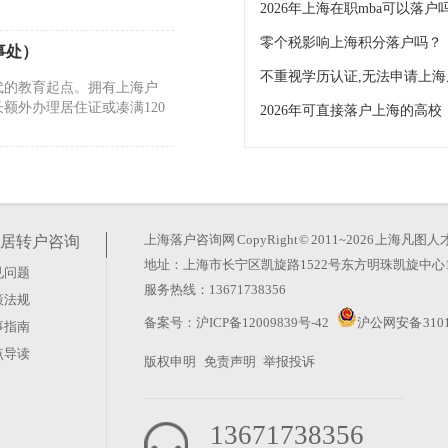
2026年上海在职mba可以落
零个税影响上海积分落户吗？
事处）
代的教育起点。拥有上海户
额外办理居住证或凑满120
2026年可直接落户上海的高校
件
与社保个税匹配的核心要求。
与特殊情形。本文将围绕政策
上海落户咨询网
CopyRight © 2011~2026 上
居转户咨询
地址：上海市长宁区凯旋路1522号东方明珠凯旋中心1
见问题
学归来学历认证）
服务热线：13671738356
策法规
过留学生通道申请上海户口，
备案号：
沪ICP备12009839号-42
沪公网安备 3101
事指南
简称“留服认证”）几乎是必
点导读
版权申明
免责声明
举报投诉
13671738356