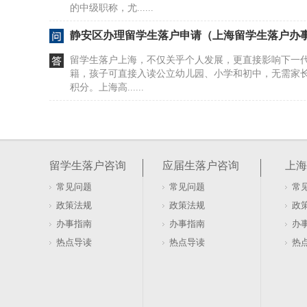
的中级职称，尤......
静安区办理留学生落户申请（上海留学生落户办
留学生落户上海，不仅关乎个人发展，更直接影响下一
籍，孩子可直接入读公立幼儿园、小学和初中，无需家长
积分。上海高......
外地配偶上海居转户落户政策2026年最新申请条
上海居转户政策在2025年迎来新调整，明确了持证年限
外地配偶投靠的申请条件也进一步细化，涉及婚姻年限
留学生落户咨询
应届生落户咨询
上海
变化与材......
常见问题
常见问题
常
毕业季，留学归国政策盘点机学历认证攻略（留
政策法规
政策法规
政
留学生落户上海，学历认证是关键一步。如果你计划通
办事指南
办事指南
办
教育部留学服务中心出具的国（境）外学历学位认证书（
热点导读
热点导读
热
备材料。这......