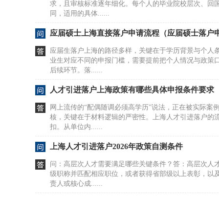
求，且审核标准逐年细化。每个人的毕业院校层次、回
同，适用的具体......
应届硕士上海直接落户申请流程（应届硕士落户
应届生落户上海的路径多样，关键在于学历背景与个人
业生对应不同的申报门槛，需要提前把个人情况与政策
后续环节。落......
人才引进落户上海政策有哪些具体申报条件要求
网上流传的“配偶随调必须高学历”说法，正在被实际案
核，关键在于材料逻辑的严密性。上海人才引进落户的
扣。从单位内......
上海人才引进落户2026年政策自测条件
问：高层次人才需要满足哪些关键条件？答：高层次人
级职称并匹配相应职位，或者获得省部级以上表彰，以
责人或核心成......
“海归”落户政策盘点