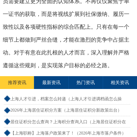
员需要建立更为全面的认知体系。不再仅仅聚焦于单
一证书的获取，而是将视线扩展到社保缴纳、履历一
致性以及各项硬性指标的综合匹配上。只有在每一个
细节上都做到严丝合缝，才能在激烈的竞争中占据主
动。对于有意在此扎根的人才而言，深入理解并严格
遵循这些规则，是实现落户目标的必经之路。
推荐资讯
最新资讯
热门资讯
相关资讯
上海人才引进，档案怎么转递（上海人才引进调档函怎么操
作）
2026年上海居住证积分方案（上海居住证积分新政策出台）
居住证积分怎么查询？上海积分查询入口（上海居住证积分在
哪查）
【上海职称】上海落户政策来了！（2026年上海市落户条件）