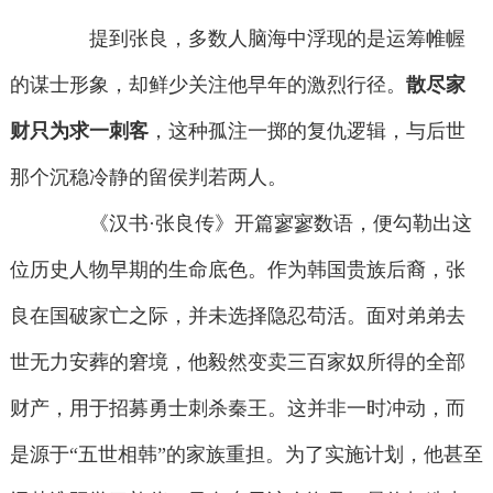
提到张良，多数人脑海中浮现的是运筹帷幄
的谋士形象，却鲜少关注他早年的激烈行径。
散尽家
财只为求一刺客
，这种孤注一掷的复仇逻辑，与后世
那个沉稳冷静的留侯判若两人。
《汉书·张良传》开篇寥寥数语，便勾勒出这
位历史人物早期的生命底色。作为韩国贵族后裔，张
良在国破家亡之际，并未选择隐忍苟活。面对弟弟去
世无力安葬的窘境，他毅然变卖三百家奴所得的全部
财产，用于招募勇士刺杀秦王。这并非一时冲动，而
是源于“五世相韩”的家族重担。为了实施计划，他甚至