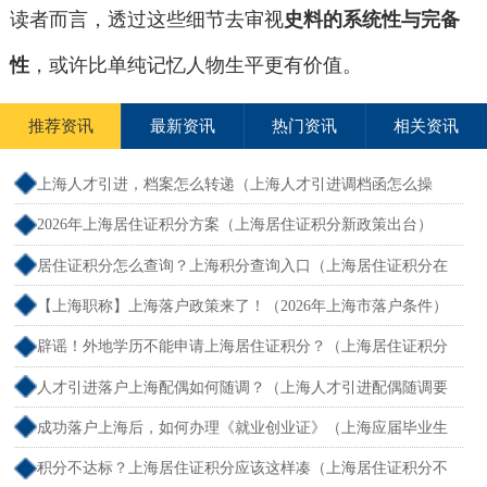
读者而言，透过这些细节去审视
史料的系统性与完备
性
，或许比单纯记忆人物生平更有价值。
推荐资讯
最新资讯
热门资讯
相关资讯
上海人才引进，档案怎么转递（上海人才引进调档函怎么操
作）
2026年上海居住证积分方案（上海居住证积分新政策出台）
居住证积分怎么查询？上海积分查询入口（上海居住证积分在
哪查）
【上海职称】上海落户政策来了！（2026年上海市落户条件）
辟谣！外地学历不能申请上海居住证积分？（上海居住证积分
外地大专可以吗）
人才引进落户上海配偶如何随调？（上海人才引进配偶随调要
求）
成功落户上海后，如何办理《就业创业证》（上海应届毕业生
创业落户）
积分不达标？上海居住证积分应该这样凑（上海居住证积分不