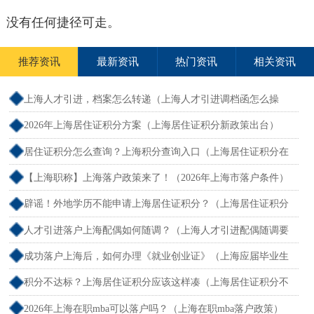
没有任何捷径可走。
推荐资讯
最新资讯
热门资讯
相关资讯
上海人才引进，档案怎么转递（上海人才引进调档函怎么操
作）
2026年上海居住证积分方案（上海居住证积分新政策出台）
居住证积分怎么查询？上海积分查询入口（上海居住证积分在
哪查）
【上海职称】上海落户政策来了！（2026年上海市落户条件）
辟谣！外地学历不能申请上海居住证积分？（上海居住证积分
外地大专可以吗）
人才引进落户上海配偶如何随调？（上海人才引进配偶随调要
求）
成功落户上海后，如何办理《就业创业证》（上海应届毕业生
创业落户）
积分不达标？上海居住证积分应该这样凑（上海居住证积分不
够怎么办）
2026年上海在职mba可以落户吗？（上海在职mba落户政策）