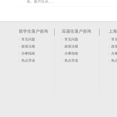
系。新片区从......
奉贤区居转户预审隐性条件（奉贤居转户提交容
上海居转户是许多长期在沪工作生活人士实现落户的重
市居住证》满7年，同时累计缴纳上海市城镇职工社会保
留学生落户咨询
应届生落户咨询
上海
职称（或持......
常见问题
常见问题
常
上海居转户社保月缴多少？低于1.3怎么办
政策法规
政策法规
政
上海居转户的社保基数与个税匹配是常见关注点，如何
办事指南
办事指南
办
许多人在准备材料时会遇到时间线衔接或主体不一致的
热点导读
热点导读
热
问题展开说明......