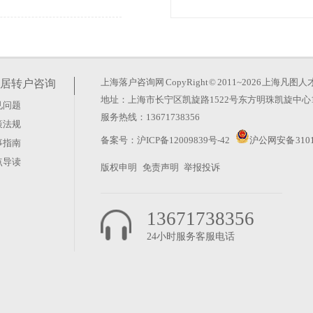
易审批吗）
要路径。如果你已持有《上海
险满7年，并取得中级及以上
上海落户咨询网
CopyRight © 2011~2026 上
居转户咨询
地址：上海市长宁区凯旋路1522号东方明珠凯旋中心1
见问题
服务热线：13671738356
策法规
判断现有条件是否满足要求？
备案号：
沪ICP备12009839号-42
沪公网安备 3101
事指南
情况。下面我们围绕这些核心
点导读
版权申明
免责声明
举报投诉
13671738356
24小时服务客服电话