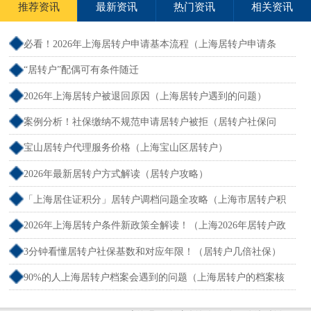
推荐资讯
最新资讯
热门资讯
相关资讯
必看！2026年上海居转户申请基本流程（上海居转户申请条
件）
“居转户”配偶可有条件随迁
2026年上海居转户被退回原因（上海居转户遇到的问题）
案例分析！社保缴纳不规范申请居转户被拒（居转户社保问
题）
宝山居转户代理服务价格（上海宝山区居转户）
2026年最新居转户方式解读（居转户攻略）
「上海居住证积分」居转户调档问题全攻略（上海市居转户积
分）
2026年上海居转户条件新政策全解读！（上海2026年居转户政
策）
3分钟看懂居转户社保基数和对应年限！（居转户几倍社保）
90%的人上海居转户档案会遇到的问题（上海居转户的档案核
实）