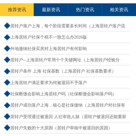
推荐资讯
最新资讯
热门资讯
相关资讯
居转户落户上海，每个阶段需要多长时间（上海居转户落户流
程和周期）
上海居转户社保个税不一致怎么办2026版
外地缴纳社保买房对上海居转户有何影响
居转户--上海居转户常用十个关键网址（上海居转户经验分
享）
居转户条件 上海 社保基数（上海居转户 社保基数要求）
上海居转户满足要求为何被退回不予落户
社保断缴会影响上海居转户吗（社保断缴会影响落户吗）
居转户成功落户上海，核心是社保缴纳（上海居转户对社保有
要求吗）
居转户受理通过被退回 人社审批人脉（居转户被退回还能重新
申请吗）
居转户失败的十大原因（居转户审核中被退回的原因）