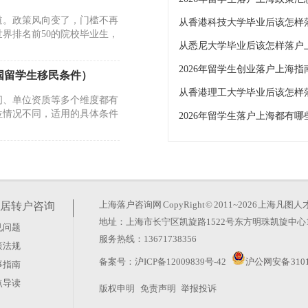
道。政策风向变了，门槛不再
从香港科技大学毕业后该怎样
界排名前50的院校毕业生，
从悉尼大学毕业后该怎样落户
2026年留学生创业落户上海指
国留学生移民条件）
从香港理工大学毕业后该怎样
间、单位资质等多个维度都有
位情况不同，适用的具体条件
2026年留学生落户上海都有哪
累计待业时间超过2年）
后的规定窗口期内来沪就业并
路径申请上海户籍，具体需结
上海落户咨询网
CopyRight © 2011~2026 上
居转户咨询
地址：上海市长宁区凯旋路1522号东方明珠凯旋中心1
见问题
怎么进）
服务热线：13671738356
策法规
业于世界排名前50高校的留
备案号：
沪ICP备12009839号-42
沪公网安备 3101
事指南
–100高校的留学生，在上海
点导读
版权申明
免责声明
举报投诉