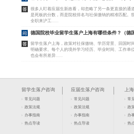
很多人盯着应届生新政看，却忽略了另一条更直接的通
是死板的分数，而是院校排名与社保缴纳的精准匹配。世
全职来沪工......
德国院校毕业留学生落户上海有哪些条件？（德
留学生落户上海，政策对社保缴纳、学历背景、回国时
明确要求。每个人的境外学习经历、毕业时间、工作单
也会有所差异......
超出两年待业期，留学生该如何落户？（留学生
留学生落户上海对回国时间有明确要求，通常需在毕业
缴纳社保。若已超出这一时间范围，仍可通过其他合规
留学生落户咨询
应届生落户咨询
上海
合个人实际情......
常见问题
常见问题
常
从莱斯大学毕业后该如何上海落户？（莱斯大学
政策法规
政策法规
政
从莱斯大学毕业后，如何在上海落户？根据现行政策，毕
办事指南
办事指南
办
学生，在上海全职就业可直接申请落户；而毕业于排名51
热点导读
热点导读
热
就业......