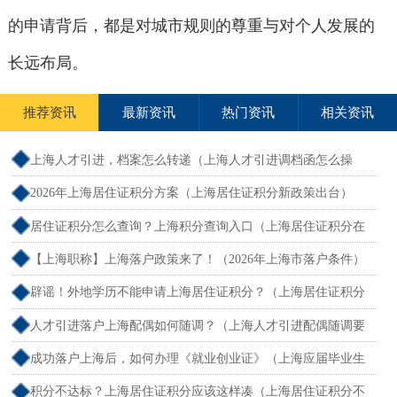
的申请背后，都是对城市规则的尊重与对个人发展的
长远布局。
推荐资讯
最新资讯
热门资讯
相关资讯
上海人才引进，档案怎么转递（上海人才引进调档函怎么操
作）
2026年上海居住证积分方案（上海居住证积分新政策出台）
居住证积分怎么查询？上海积分查询入口（上海居住证积分在
哪查）
【上海职称】上海落户政策来了！（2026年上海市落户条件）
辟谣！外地学历不能申请上海居住证积分？（上海居住证积分
外地大专可以吗）
人才引进落户上海配偶如何随调？（上海人才引进配偶随调要
求）
成功落户上海后，如何办理《就业创业证》（上海应届毕业生
创业落户）
积分不达标？上海居住证积分应该这样凑（上海居住证积分不