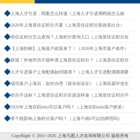
上海人才引进，档案怎么转递（上海人才引进调档函怎么操
作）
2026年上海居住证积分方案（上海居住证积分新政策出台）
居住证积分怎么查询？上海积分查询入口（上海居住证积分在
哪查）
【上海职称】上海落户政策来了！（2026年上海市落户条件）
辟谣！外地学历不能申请上海居住证积分？（上海居住证积分
外地大专可以吗）
人才引进落户上海配偶如何随调？（上海人才引进配偶随调要
求）
成功落户上海后，如何办理《就业创业证》（上海应届毕业生
创业落户）
积分不达标？上海居住证积分应该这样凑（上海居住证积分不
够怎么办）
2026年上海在职mba可以落户吗？（上海在职mba落户政策）
零个税影响上海积分落户吗？（上海个税0可以拍牌照吗）
CopyRight © 2011~2026 上海凡图人才咨询有限公司 版权所有