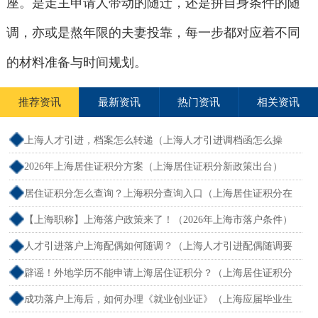
座。是走主申请人带动的随迁，还是拼自身条件的随
调，亦或是熬年限的夫妻投靠，每一步都对应着不同
的材料准备与时间规划。
推荐资讯
最新资讯
热门资讯
相关资讯
上海人才引进，档案怎么转递（上海人才引进调档函怎么操
作）
2026年上海居住证积分方案（上海居住证积分新政策出台）
居住证积分怎么查询？上海积分查询入口（上海居住证积分在
哪查）
【上海职称】上海落户政策来了！（2026年上海市落户条件）
人才引进落户上海配偶如何随调？（上海人才引进配偶随调要
求）
辟谣！外地学历不能申请上海居住证积分？（上海居住证积分
外地大专可以吗）
成功落户上海后，如何办理《就业创业证》（上海应届毕业生