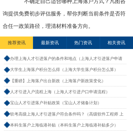
不确定自己适合哪种上海落户方式？凡图咨
询提供免费初步评估服务，帮你判断当前条件是否符
合任一政策路径，理清材料准备方向。
推荐资讯
最新资讯
热门资讯
相关资讯
办理上海人才引进落户的条件和地点（上海人才引进落户申请
流程）
大学生上海落户积分怎么得（上海大学生落户积分怎么算）
【重磅】上海落户出台新政（上海落户新政策变化）
人才引进入户流程上海（上海人才引进户口申请流程）
宝山人才引进落户补贴政策（宝山人才储备计划）
软考高级上海人才引进落户符合条件吗？（高级软件工程师 上
海落户）
本科生落户上海临港补贴（本科生落户上海临港补贴多少）