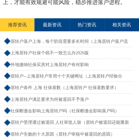
上，才能有效规避可能风险，稳步推进落户进程。
推荐资讯
最新资讯
热门资讯
相关资讯
居转户落户上海，每个阶段需要多长时间（上海居转户落户流
程和周期）
上海居转户社保个税不一致怎么办2026版
外地缴纳社保买房对上海居转户有何影响
居转户--上海居转户常用十个关键网址（上海居转户经验分
享）
居转户条件 上海 社保基数（上海居转户 社保基数要求）
上海居转户满足要求为何被退回不予落户
社保断缴会影响上海居转户吗（社保断缴会影响落户吗）
居转户受理通过被退回 人社审批人脉（居转户被退回还能重新
申请吗）
居转户失败的十大原因（居转户审核中被退回的原因）