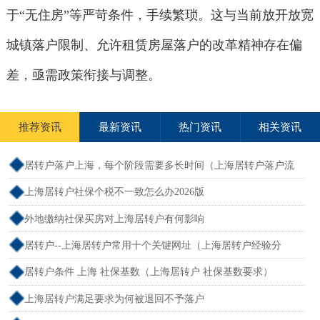
于“无住房”等严苛条件，手续繁琐。这与当前放开放宽
城镇落户限制、允许租赁房屋落户的改革精神存在偏
差，亟需政策衔接与调整。
推荐资讯
最新资讯
热门资讯
相关资讯
居转户落户上海，每个阶段需要多长时间（上海居转户落户流
程和周期）
上海居转户社保个税不一致怎么办2026版
外地缴纳社保买房对上海居转户有何影响
居转户--上海居转户常用十个关键网址（上海居转户经验分
享）
居转户条件 上海 社保基数（上海居转户 社保基数要求）
上海居转户满足要求为何被退回不予落户