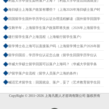
利兹大学毕业生如何落户上海？（利兹大学毕业后回国就业）
海归硕士上海落户政策有哪些？（上海2026年海归硕士落户时
间要求）
回国留学生国外学历学位认证办理流程解读（国外留学回国学
历认证网站）
仅剩半年，上海留学生落户政策即将失效（2026年上海留学生
落户新规）
建行留学生落户上海流程（上海银行留学生落户）
留学博士在上海可以直接落户吗（上海留学博士落户2026年新
政）
留学归国后，学历学位认证怎么做（留学生回国学历学位认
证）
华威大学硕士留学回国可以落户上海吗？（华威大学留学条
件）
沪留学落户全流程（留学人员落户上海的条件）
喊话艺术留学生：回国就业、落户，妥了（艺术教育留学生回
去）
CopyRight © 2011~2026 上海凡图人才咨询有限公司 版权所有