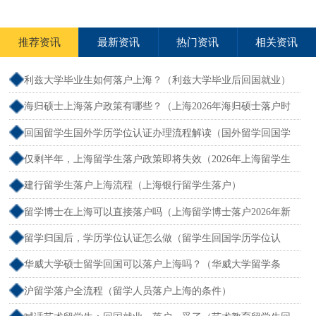
推荐资讯
最新资讯
热门资讯
相关资讯
利兹大学毕业生如何落户上海？（利兹大学毕业后回国就业）
海归硕士上海落户政策有哪些？（上海2026年海归硕士落户时
间要求）
回国留学生国外学历学位认证办理流程解读（国外留学回国学
历认证网站）
仅剩半年，上海留学生落户政策即将失效（2026年上海留学生
落户新规）
建行留学生落户上海流程（上海银行留学生落户）
留学博士在上海可以直接落户吗（上海留学博士落户2026年新
政）
留学归国后，学历学位认证怎么做（留学生回国学历学位认
证）
华威大学硕士留学回国可以落户上海吗？（华威大学留学条
件）
沪留学落户全流程（留学人员落户上海的条件）