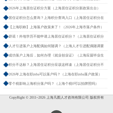
作）
2026年上海居住证积分方案（上海居住证积分新政策出台）
居住证积分怎么查询？上海积分查询入口（上海居住证积分在
哪查）
【上海职称】上海落户政策来了！（2026年上海市落户条件）
辟谣！外地学历不能申请上海居住证积分？（上海居住证积分
外地大专可以吗）
人才引进落户上海配偶如何随调？（上海人才引进配偶随调要
求）
成功落户上海后，如何办理《就业创业证》（上海应届毕业生
创业落户）
积分不达标？上海居住证积分应该这样凑（上海居住证积分不
够怎么办）
2026年上海在职mba可以落户吗？（上海在职mba落户政策）
零个税影响上海积分落户吗？（上海个税0可以拍牌照吗）
CopyRight © 2011~2026 上海凡图人才咨询有限公司 版权所有