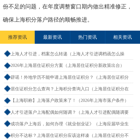
份不足的问题，在年度调整窗口期内做出精准修正，
确保上海积分落户路径的顺畅推进。
推荐资讯
最新资讯
热门资讯
相关资讯
上海人才引进，档案怎么转递（上海人才引进调档函怎么操
作）
2026年上海居住证积分方案（上海居住证积分新政策出台）
辟谣！外地学历不能申请上海居住证积分？（上海居住证积分
外地大专可以吗）
居住证积分怎么查询？上海积分查询入口（上海居住证积分在
哪查）
【上海职称】上海落户政策来了！（2026年上海市落户条件）
人才引进落户上海配偶如何随调？（上海人才引进配偶随调要
求）
成功落户上海后，如何办理《就业创业证》（上海应届毕业生
创业落户）
积分不达标？上海居住证积分应该这样凑（上海居住证积分不