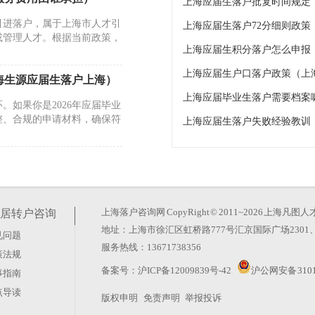
引进落户，属于上海市人才引
上海应届生落户72分细则政
或管理人才。根据当前政策，
上海应届生积分落户怎么申报
上海应届生户口落户政策（上
海生源应届生落户上海）
上海应届毕业生落户需要档案
如果你是2026年应届毕业
整、合规的申请材料，确保符
上海应届生落户失败经验教训
研究生落户）
自贸区新片区就业，且符合基
规定时间内完成单位资质申
上海落户咨询网
CopyRight © 2011~2026 上
居转户咨询
地址：上海市徐汇区虹桥路777号汇京国际广场2301、
见问题
引进政策）
服务热线：13671738356
策法规
自行办理，流程分为两步：首
备案号：
沪ICP备12009839号-42
沪公网安备 3101
事指南
关材料前往上海市学生事务中
点导读
版权申明
免责声明
举报投诉