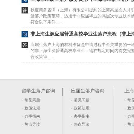
秋度商务咨询（上海）有限公司提到的上海高层次人才
进落户政策范畴，适用于非应届毕业的高层次专业技术
符合以下条件......
非上海生源应届普通高校毕业生落户流程（非上
应届生落户上海的材料准备是申请过程中至关重要的一环。
的非上海生源普通高校毕业生，需在规定时间内提交完
合政策审......
上海高校应届研究生直接落户申报地点（上海市
2026年应届毕业的研究生，若计划在上海市五个新城或
本条件，可申请直接落户。用人单位需按所属区域，在
留学生落户咨询
应届生落户咨询
上海
报。申报安......
常见问题
常见问题
常
崇明区代办应届生落户要求（上海市崇明区人才
政策法规
政策法规
政
应届生落户上海，报到证是关键材料之一。如果你需要
办事指南
办事指南
办
先向毕业院校申请《报到证申请表》，随后持该表及相
热点导读
热点导读
热
心申领正式报......