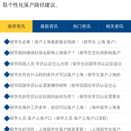
取个性化落户路径建议。
推荐资讯
最新资讯
热门资讯
相关资讯
留学生必看！落户上海最新最全指南！（留学生 上海 落户）
留学期间缴纳社保会影响上海落户？（留学生交社保影响落户
吗）
留学回国人员 学历认证怎么办理（留学生回国学历认证应该注
意什么问题？）
留学生符合什么样的条件才可以落户上海（留学生落户上海的
政策）
留学回国学历认证需要哪些材料（留学回国后学历认证怎么
办）
留学生的学历认证在国内如何办理？（留学生学历认证需要在
境外待多久）
留学生海外工作多年，依旧可以落户上海！（海外留学上海落
户新政2026年）
留学人员 落户上海户口（留学人员 落户上海户口流程）
留学生好消息，上海留学生落户政策更新！（上海留学生落户