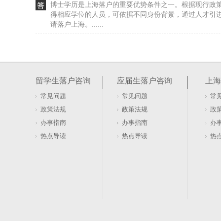
博士学历是上海落户的重要优势条件之一。根据现行政
得相应学位的人员，可依据不同身份背景，通过人才引
请落户上海。......
虹口区办理留学生落户政策（虹口户口）
教育资源分配不均是中国长期存在的现实问题。以上海交
本科新生名额面向上海本地生源。拥有上海户籍，意味
留学生落户咨询
应届生落户咨询
上海
园、小学和初......
常见问题
常见问题
常
案例分析｜上海居转户,社保不能忽视（上海居转户
政策法规
政策法规
政
申请居转户落户上海，社保缴纳基数是一个关键环节。
办事指南
办事指南
办
政策要求，导致材料被窗口拒收。以王先生为例：他在上
热点导读
热点导读
热
居住证》满7......