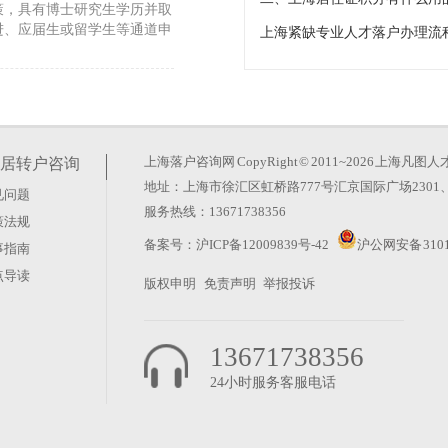
策，具有博士研究生学历并取
进、应届生或留学生等通道申
通大学为例，每年约30%的
着子女可直接入读公立幼儿
上海落户咨询网
CopyRight © 2011~2026 上
居转户咨询
地址：上海市徐汇区虹桥路777号汇京国际广场2301、
见问题
一定要1.3倍社保吗）
服务热线：13671738356
策法规
不少申请人因社保基数未达到
备案号：
沪ICP备12009839号-42
沪公网安备 3101
事指南
海工作9年，持有《上海市
点导读
版权申明
免责声明
举报投诉
13671738356
24小时服务客服电话