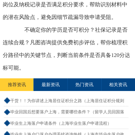
岗位及纳税记录是否满足积分要求，帮助识别材料中
的潜在风险点，避免因细节疏漏导致申请受阻。
不确定你的学历是否可积分？社保记录是否
连续合规？凡图咨询提供免费初步评估，帮你梳理积
分路径中的关键节点，判断当前条件是否具备120分达
标可能。
推荐资讯
最新资讯
热门资讯
相关资讯
干货！！为你讲述上海居住证积分之路（上海居住证积分规则
详解）
毕业回国后想要落户上海，需要哪些条件？（留学人员回国落
户上海）
毕业生上海落户申请条件（上海毕业生落户申请流程）
毕业生上海户口落户办理手续咨询热线（上海市毕业生落户政