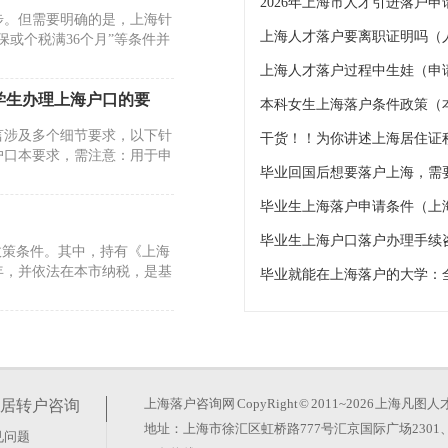
2026年上海市人才引进落户
步。但需要明确的是，上海针
上海人才落户要离职证明吗（
或个税满36个月”等条件并
上海人才落户过程中生娃（申
学生办理上海户口的要
本科女生上海落户条件政策（
言涉及多个细节要求，以下针
干货！！为你讲述上海居住证
户口本要求，需注意：用于申
毕业生上海落户申请条件（上
政策条件。其中，持有《上海
年，并依法在本市纳税，是基
海居住证积分打分标准）
公租房等公共服务的重要前
凑数”，而是由学历、职称、
上海落户咨询网
CopyRight © 2011~2026 上
居转户咨询
地址：上海市徐汇区虹桥路777号汇京国际广场2301、
见问题
工积分）