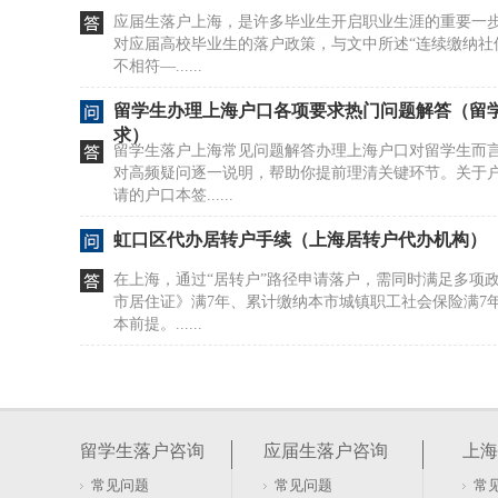
应届生落户上海，是许多毕业生开启职业生涯的重要一
对应届高校毕业生的落户政策，与文中所述“连续缴纳社保
不相符—......
留学生办理上海户口各项要求热门问题解答（留
求）
留学生落户上海常见问题解答办理上海户口对留学生而
对高频疑问逐一说明，帮助你提前理清关键环节。关于
请的户口本签......
虹口区代办居转户手续（上海居转户代办机构）
在上海，通过“居转户”路径申请落户，需同时满足多项
市居住证》满7年、累计缴纳本市城镇职工社会保险满7
本前提。......
拒绝套路！让你看清上海居住证积分真面目（上
上海居住证积分达到120分，是享受子女教育、医保、
提，也是未来申请居转户的基础条件。但积分并非简单“
留学生落户咨询
应届生落户咨询
上海
社保、紧缺......
常见问题
常见问题
常
考取高项后上海居住证积分说明（上海落户高级