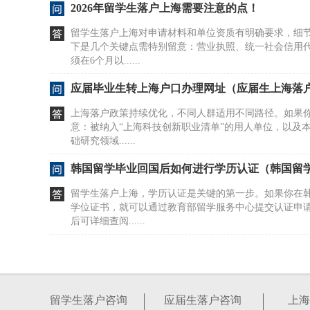
2026年留学生落户上海需要注意的点！
留学生落户上海对申请材料和单位资质有明确要求，细
下是几个关键点需特别留意：营业执照、统一社会信用
须在6个月以......
应届毕业生转上海户口办理网址（应届生上海落
上海落户政策持续优化，不同人群适用不同路径。如果
意：被纳入“上海科技创新职业清单”的用人单位，以及
础研究领域......
韩国留学毕业回国后如何进行学历认证（韩国留
留学生落户上海，学历认证是关键的第一步。如果你在
学位证书，就可以通过教育部留学服务中心提交认证申
后可详细查阅......
@近期准备申请落户的留学生……
留学生落户上海对社保缴纳、档案转递及单位信息一致
现疏漏，容易影响材料审核进度。每个人的境外学历背
留学生落户咨询
应届生落户咨询
上海
不同，适用的......