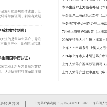
本科生落户上海临港补贴（本
节疏漏可能影响整体进度。以
积分落户上海政策2026年（
代码等单位证照，剩余有效期
户后档案转到哪）
7月份上海落户新政策（上海
你关注的是留学生落户，需注
2026年特殊人才引进上海落
本市重点产业、重点区域和基
2026年上海市人才引进落户
学生回国学历认证）
上海人才落户要离职证明吗（
韩国完成本科学习并顺利获得
请。认证所需材料在系统注册
上海人才落户过程中生娃（申
性有明确要求，这些环节若出
景、回国时间、工作单位情况
上海落户咨询网
CopyRight © 2011~2026 上
居转户咨询