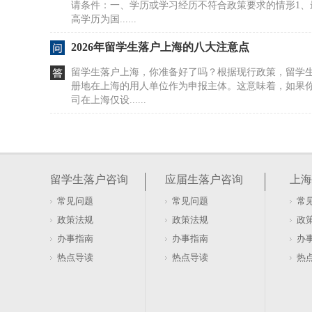
请条件：一、学历或学习经历不符合政策要求的情形1、
高学历为国......
2026年留学生落户上海的八大注意点
留学生落户上海，你准备好了吗？根据现行政策，留学
册地在上海的用人单位作为申报主体。这意味着，如果
司在上海仅设......
从伦敦国王学院毕业后该怎样落户上海？（在伦
伦敦国王学院毕业生如何申请上海落户？根据现行政策，
留学生，在上海全职就业后可直接申请落户；毕业于排名5
留学生落户咨询
应届生落户咨询
上海
在上......
常见问题
常见问题
常
纯干货！留学生学历认证办理攻略（留学生学历
政策法规
政策法规
政
学历认证是海外留学生回国发展的重要一步。由教育部
办事指南
办事指南
办
外学历学位认证书，是对你在境外所获学历学位的官方
热点导读
热点导读
热
试、求职就业......