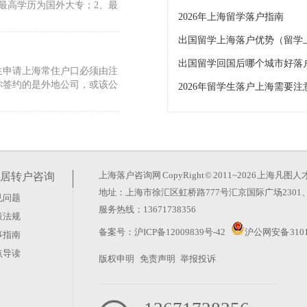
最高学历为国外大专；2、最
2026年上海留学落户指南
出国留学上海落户优势（留学上
生申请上海常住户口必须由注
你签约的是外地公司，或该公
2026年留学生落户上海需要注
敦国王学院读书体验）
毕业于世界排名前50高校的
1–100高校的留学生，则需
上海落户咨询网
CopyRight © 2011~2026 上
居转户咨询
地址：上海市徐汇区虹桥路777号汇京国际广场2301、
见问题
认证怎么办理）
服务热线：13671738356
策法规
留学服务中心出具的国（境）
备案号：
沪ICP备12009839号-42
沪公网安备 3101
事指南
确认，也是后续升学、参加考
点导读
版权申明
免责声明
举报投诉